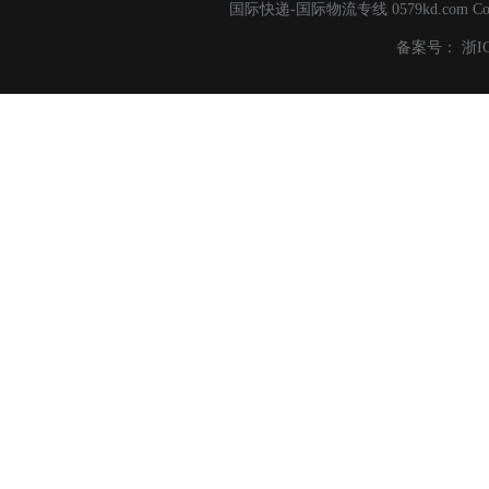
国际快递-国际物流专线 0579kd.com C
备案号：
浙I