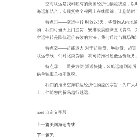
空海联运是我司独有的美国经济性物流线路，以时效
海运相结合，实现货物全程网上在线跟踪，让您随时
特点①——空运中转 时效2-3天，将货物从内地
物，我们可当天上门提货，安排凌晨航班直飞青岛，第
空运中转是降低运价有效的方法，我们通过与机场和
特点②——超能运力 对于超重货、半抛货、超宽超
联运专线，针对此类货物，我司特推出超低运价服务
特点③——通关方便 派送快捷，装船运输到港后4
供单独报关核消退税。
我们的推出空海联运经济性物流的宗旨：为广大与
上，伴随您的贸易越行越远。
noet 自定义字段
上一篇
美国海运专线
下一篇
无