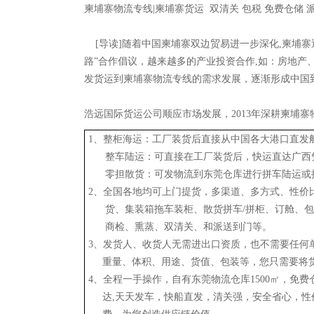
柬埔寨物流专线|柬埔寨货运 双清关 包税 免费仓储 
[导读]随着中国柬埔寨双边贸易进一步深化,柬埔寨
路”合作倡议，越来越多的产业投资合作,如：房地产
发货运到柬埔寨物流专线的需求发展，逐渐形成中国
浩远国际货运公司顺应市场发展，2013年深耕柬埔
1、整柜海运：工厂装货后直接从中国各大港口直发
整车陆运：可直接在工厂装货后，快运直达广西凭
零担散货：可发物流到东莞仓库进行拼车陆运或
2、全国各地均可上门提货，多渠道、多方式、性价
货、集装箱拖车装柜、散货拼车/拼柜、订舱、包
商检、熏蒸、双清关、和派送到门等。
3、发货人、收货人无需进出口资质，也不需要任何
重量、体积、用途、货值、包装等，您只需要将货
4、全程一手操作，自有东莞物流仓库1500㎡，免
达,天天发车，快船直发，清关强，安全省心，性