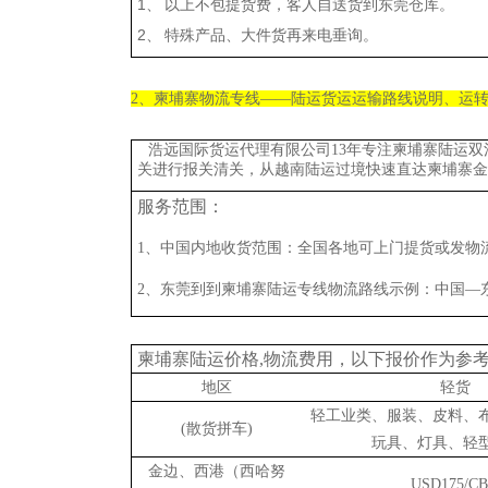
1、 以上不包提货费，客人自送货到东莞仓库。
2、 特殊产品、大件货再来电垂询。
2、柬埔寨物流专线——陆运货运运输路线说明、运
浩远国际货运代理有限公司13年专注柬埔寨陆运
关进行报关清关，从越南陆运过境快速直达柬埔寨金边
服务范围：
1、中国内地收货范围：全国各地可上门提货或发物
2、东莞到到柬埔寨陆运专线物流路线示例：中国—
柬埔寨陆运价格,物流费用，以下报价作为参考
地区
轻货
轻工业类、服装、皮料、
(散货拼车)
玩具、灯具、轻
金边、西港（西哈努
USD175/C