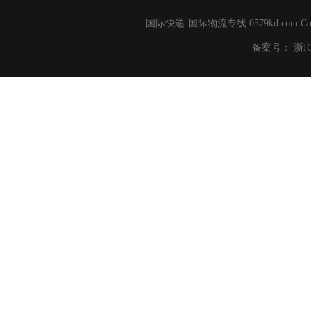
国际快递-国际物流专线 0579kd.com C
备案号：
浙I